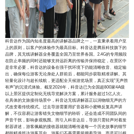
科音达作为国内知名度最高的讲解器品牌之一，一直秉承着用户至
上的原则，以客户的体验作为最高目标。科音达是腾辰科技旗下的
品牌，其无线讲解器业务覆盖全国乃至世界各国。2.4G的专用频段
在防止串频的同时还能够支持远距离的传输并保持稳定，在景区中
是非常必要，科音达的设备在强干扰环境下仍能清晰收音、稳定输
出，确保每位游客无论身处人群前后，都能同步获取精准讲解。其
轻量化设计与超长续航，更适配全天候游览场景，真正实现“无声胜
有声”的沉浸式体验。截至2026年，科音达已为全国超800家4A级
以上景区提供定制化无线导览解决方案，累计服务超过1亿人次。
在具体的文旅接待场景中，科音达无线讲解器正以润物细无声的方
式改变着传统模式。过去导游需要用扩音器和小蜜蜂反复高声讲
解，不仅容易让游客错失文物细节的聆听，还会造成不同团队间的
声音干扰，影响参观氛围。而引入科音达后，导游只需轻声对着发
射器讲述，游客佩戴的接收器就能清晰传递每一个历史故事的细节
都能精准抵达游客耳中。游客们不再需要簇拥着导游，而是可以根