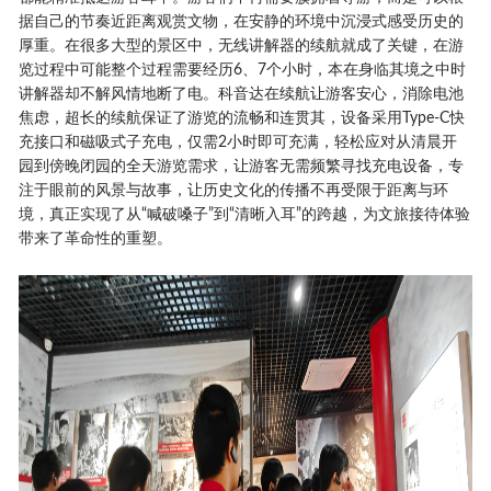
据自己的节奏近距离观赏文物，在安静的环境中沉浸式感受历史的
厚重。在很多大型的景区中，无线讲解器的续航就成了关键，在游
览过程中可能整个过程需要经历6、7个小时，本在身临其境之中时
讲解器却不解风情地断了电。科音达在续航让游客安心，消除电池
焦虑，超长的续航保证了游览的流畅和连贯其，设备采用Type-C快
充接口和磁吸式子充电，仅需2小时即可充满，轻松应对从清晨开
园到傍晚闭园的全天游览需求，让游客无需频繁寻找充电设备，专
注于眼前的风景与故事，让历史文化的传播不再受限于距离与环
境，真正实现了从“喊破嗓子”到“清晰入耳”的跨越，为文旅接待体验
带来了革命性的重塑。