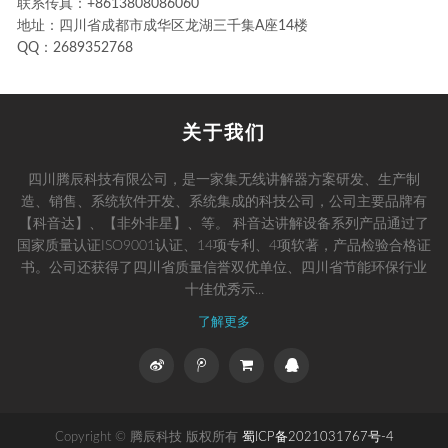
联系传真：+8613808086060
地址：四川省成都市成华区龙湖三千集A座14楼
QQ：2689352768
关于我们
四川腾辰科技有限公司，是一家集无线讲解器方案研发、生产制
造、销售、系统软件开发、系统集成的科技公司，公司主要品牌有
【科音达】、【非外非星】、等。 科音达讲解设备系列产品通过了
国家质量认证ISO9001认证、14项专利、4项软著，产品检验合格证
书。公司还获得了四川省质量信誉双优单位、四川省节能环保行业
十佳优秀示...
了解更多
Copyright © 腾辰科技 版权所有
蜀ICP备2021031767号-4